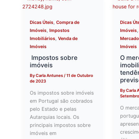
,
Dicas Úteis
Compra de
Dicas Út
,
Imóveis
Impostos
Imóveis
,
Imobiliários
Venda de
Mercado 
Imóveis
Imóveis
Impostos sobre
O mer
imóveis
imobili
tendê
By
Carla Antunes
/
11 de Outubro
previ
de 2023
By
Carla 
Os impostos sobre imóveis
Setembro
em Portugal são cobrados
O merca
pelo Estado e pelas
portugu
Autarquias locais. Os
aprese
principais impostos sobre
crescim
imóveis em