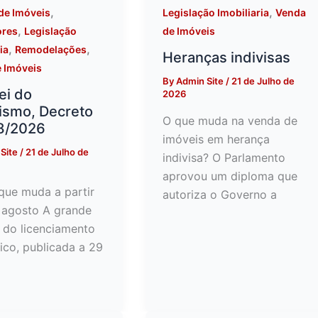
,
,
de Imóveis
Legislação Imobiliaria
Venda
,
ores
Legislação
de Imóveis
,
,
ia
Remodelações
Heranças indivisas
 Imóveis
By
Admin Site
/
21 de Julho de
ei do
2026
ismo, Decreto
O que muda na venda de
08/2026
imóveis em herança
Site
/
21 de Julho de
indivisa? O Parlamento
aprovou um diploma que
que muda a partir
autoriza o Governo a
 agosto A grande
 do licenciamento
ico, publicada a 29