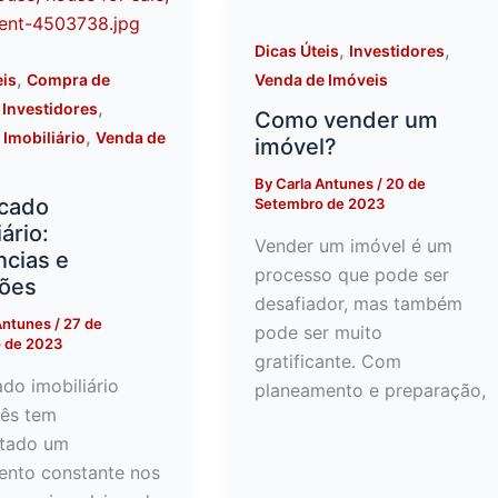
,
,
Dicas Úteis
Investidores
,
eis
Compra de
Venda de Imóveis
,
,
Investidores
Como vender um
,
Imobiliário
Venda de
imóvel?
By
Carla Antunes
/
20 de
cado
Setembro de 2023
ário:
Vender um imóvel é um
ncias e
processo que pode ser
sões
desafiador, mas também
Antunes
/
27 de
pode ser muito
 de 2023
gratificante. Com
do imobiliário
planeamento e preparação,
ês tem
ntado um
ento constante nos