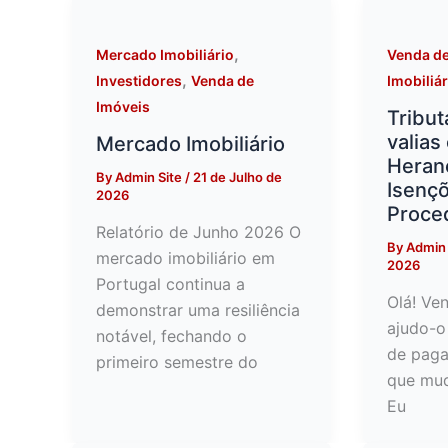
,
Mercado Imobiliário
Venda de
,
Investidores
Venda de
Imobiliá
Imóveis
Tribut
valias
Mercado Imobiliário
Heranç
By
Admin Site
/
21 de Julho de
Isençõ
2026
Proce
Relatório de Junho 2026 O
By
Admin 
mercado imobiliário em
2026
Portugal continua a
Olá! Ve
demonstrar uma resiliência
ajudo-o
notável, fechando o
de paga
primeiro semestre do
que mud
Eu