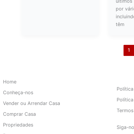
últimos
por vári
incluind
têm
1
Home
Polític
Conheça-nos
Polític
Vender ou Arrendar Casa
Termos
Comprar Casa
Propriedades
Siga-n