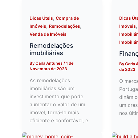
,
Dicas Úteis
Compra de
Dicas Út
,
,
Imóveis
Remodelações
Imóveis
Venda de Imóveis
Imobiliár
Imobiliár
Remodelações
imobiliárias
Finanç
By
Carla Antunes
/
1 de
By
Carla 
Novembro de 2023
de 2023
As remodelações
O merca
imobiliárias são um
Portuga
investimento que pode
dinâmic
aumentar o valor de um
um cres
imóvel, torná-lo mais
nos últ
eficiente e confortável, e