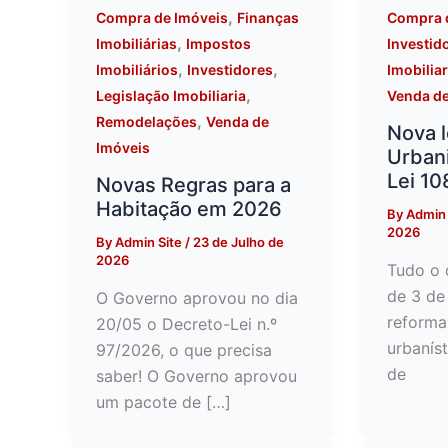
,
Compra de Imóveis
Finanças
Compra 
,
Imobiliárias
Impostos
Investid
,
,
Imobiliários
Investidores
Imobiliar
,
Legislação Imobiliaria
Venda de
,
Remodelações
Venda de
Nova l
Imóveis
Urban
Lei 1
Novas Regras para a
Habitação em 2026
By
Admin 
2026
By
Admin Site
/
23 de Julho de
2026
Tudo o 
de 3 de
O Governo aprovou no dia
reforma
20/05 o Decreto-Lei n.º
urbaníst
97/2026, o que precisa
de
saber! O Governo aprovou
um pacote de […]