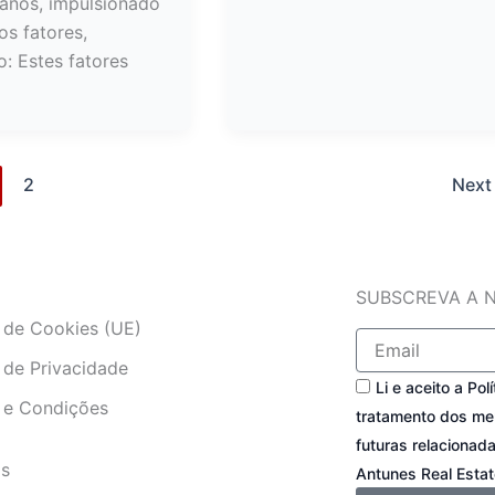
 anos, impulsionado
os fatores,
o: Estes fatores
2
Nex
SUBSCREVA A 
a de Cookies (UE)
Email
a de Privacidade
Consentimento
Li e aceito a Pol
 e Condições
tratamento dos m
futuras relacionad
os
Antunes Real Estat