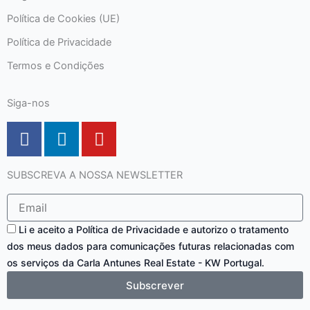
Política de Cookies (UE)
Política de Privacidade
Termos e Condições
Siga-nos
F
L
Y
a
i
o
c
n
u
SUBSCREVA A NOSSA NEWSLETTER
e
k
t
b
e
u
Email
o
d
b
Consentimento
o
i
e
Li e aceito a Política de Privacidade e autorizo o tratamento
dos meus dados para comunicações futuras relacionadas com
k
n
os serviços da Carla Antunes Real Estate - KW Portugal.
-
f
Subscrever