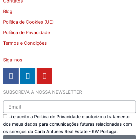
Contatos
Blog
Política de Cookies (UE)
Política de Privacidade
Termos e Condições
Siga-nos
F
L
Y
a
i
o
c
n
u
SUBSCREVA A NOSSA NEWSLETTER
e
k
t
b
e
u
Email
o
d
b
Consentimento
o
i
e
Li e aceito a Política de Privacidade e autorizo o tratamento
dos meus dados para comunicações futuras relacionadas com
k
n
os serviços da Carla Antunes Real Estate - KW Portugal.
-