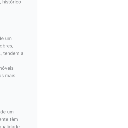
 histórico
 de um
obres,
s, tendem a
imóveis
os mais
 de um
ente têm
qualidade