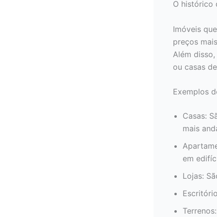
O histórico
Imóveis que
preços mais
Além disso,
ou casas de
Exemplos d
Casas: S
mais anda
Apartamen
em edifíc
Lojas: Sã
Escritóri
Terrenos