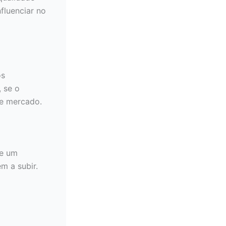
fluenciar no
os
 se o
de mercado.
de um
m a subir.