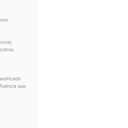
como
ional,
outros.
assificado
fluência que