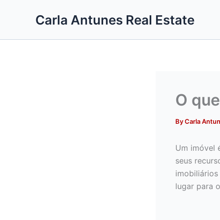
Skip
Carla Antunes Real Estate
to
content
O que
By
Carla Antu
Um imóvel é
seus recurs
imobiliário
lugar para o