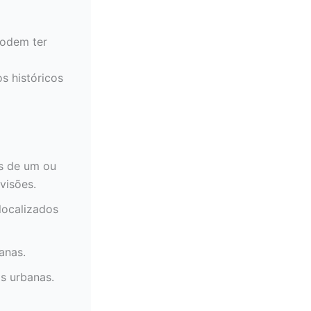
podem ter
s históricos
as de um ou
visões.
localizados
anas.
as urbanas.