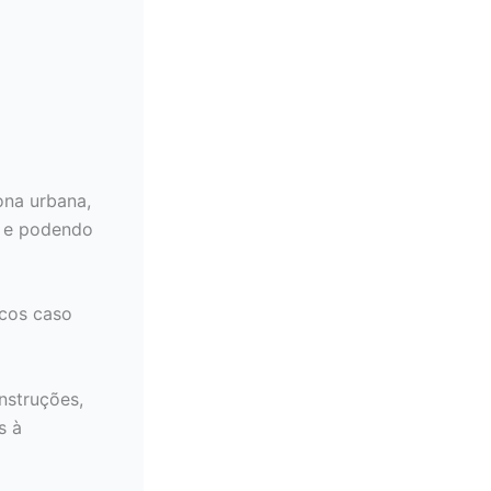
ona urbana,
o e podendo
icos caso
nstruções,
s à