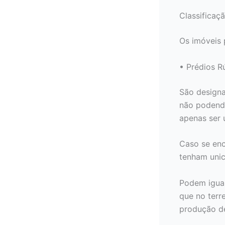
Classificaç
Os imóveis 
• Prédios R
São designa
não podendo
apenas ser u
Caso se enc
tenham unic
Podem igual
que no terr
produção de