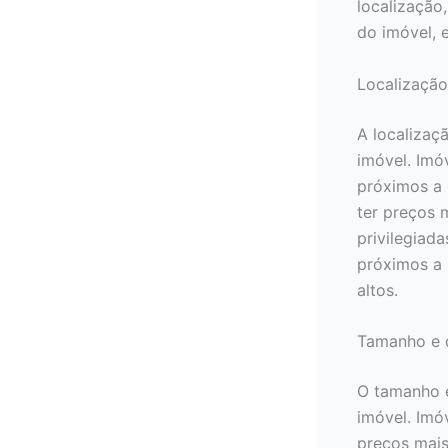
localização
do imóvel, 
Localização
A localizaç
imóvel. Imó
próximos a 
ter preços 
privilegiad
próximos a 
altos.
Tamanho e 
O tamanho e
imóvel. Imó
preços mais