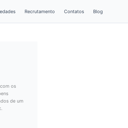
iedades
Recrutamento
Contatos
Blog
 com os
bens
tados de um
c.